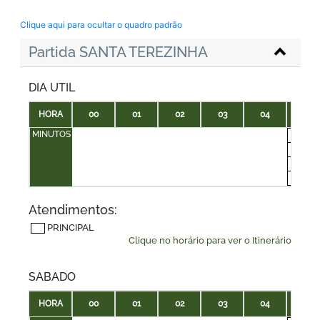
Clique aqui para ocultar o quadro padrão
Partida SANTA TEREZINHA
DIA UTIL
HORA
00
01
02
03
04
05
MINUTOS
00
15
30
45
Atendimentos:
PRINCIPAL
Clique no horário para ver o Itinerário
SABADO
HORA
00
01
02
03
04
05