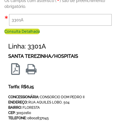
Os campos com asterisco (
) são de preenchimento
obrigatório.
Consulta Detalhada
Linha: 3301A
SANTA TEREZINHA/HOSPITAIS
Tarifa: R$6,25
CONCESSIONÁRIA:
CONSORCIO DOM PEDRO II
ENDEREÇO:
RUA AQUILES LOBO, 504
BAIRRO:
FLORESTA
CEP:
30150160
TELEFONE:
08002837045