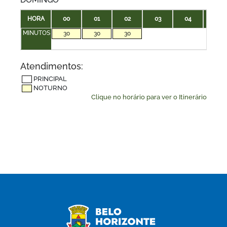
HORA
00
01
02
03
04
05
MINUTOS
30
30
30
Atendimentos:
PRINCIPAL
NOTURNO
Clique no horário para ver o Itinerário