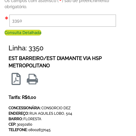
Os campos com asterisco (
) são de preenchimento
obrigatório.
Consulta Detalhada
Linha: 3350
EST BARREIRO/EST DIAMANTE VIA HSP
METROPOLITANO
Tarifa: R$6,00
CONCESSIONÁRIA:
CONSORCIO DEZ
ENDEREÇO:
RUA AQUILES LOBO, 504
BAIRRO:
FLORESTA
CEP:
30150160
TELEFONE:
08002837045