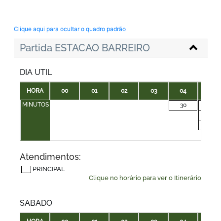
Clique aqui para ocultar o quadro padrão
Partida ESTACAO BARREIRO
DIA UTIL
HORA
00
01
02
03
04
05
MINUTOS
30
00
20
40
Atendimentos:
PRINCIPAL
Clique no horário para ver o Itinerário
SABADO