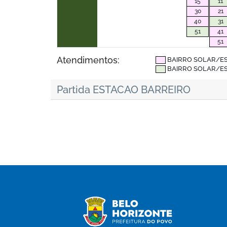
15
11
30
21
40
31
51
41
51
Atendimentos:
BAIRRO SOLAR/E
BAIRRO SOLAR/E
Partida ESTACAO BARREIRO