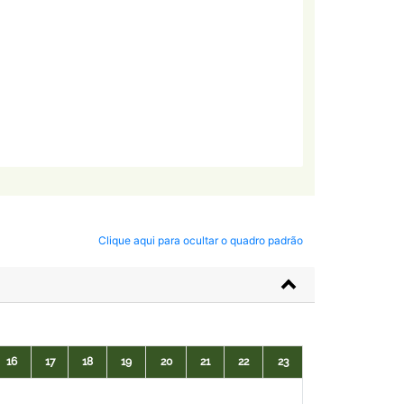
Clique aqui para ocultar o quadro padrão
16
17
18
19
20
21
22
23