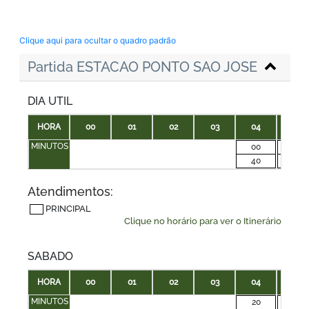
Clique aqui para ocultar o quadro padrão
Partida ESTACAO PONTO SAO JOSE
DIA UTIL
HORA
00
01
02
03
04
05
MINUTOS
00
10
40
40
Atendimentos:
PRINCIPAL
Clique no horário para ver o Itinerário
SABADO
HORA
00
01
02
03
04
05
MINUTOS
20
00