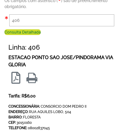
Os campos com asterisco (
) são de preenchimento
obrigatório.
Consulta Detalhada
Linha: 406
ESTACAO PONTO SAO JOSE/PINDORAMA VIA
GLORIA
Tarifa: R$6,00
CONCESSIONÁRIA:
CONSORCIO DOM PEDRO II
ENDEREÇO:
RUA AQUILES LOBO, 504
BAIRRO:
FLORESTA
CEP:
30150160
TELEFONE:
08002837045