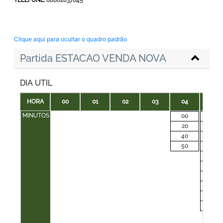
Clique aqui para ocultar o quadro padrão
Partida ESTACAO VENDA NOVA
DIA UTIL
HORA
00
01
02
03
04
05
MINUTOS
00
00
20
08
40
16
50
24
30
35
40
45
50
55