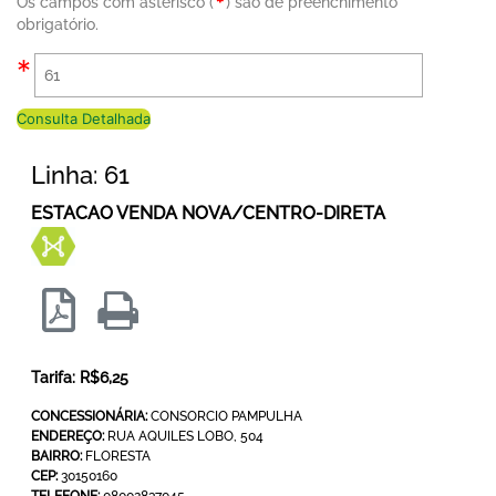
Os campos com asterisco (
) são de preenchimento
obrigatório.
Consulta Detalhada
Linha: 61
ESTACAO VENDA NOVA/CENTRO-DIRETA
Tarifa: R$6,25
CONCESSIONÁRIA:
CONSORCIO PAMPULHA
ENDEREÇO:
RUA AQUILES LOBO, 504
BAIRRO:
FLORESTA
CEP:
30150160
TELEFONE:
08002837045