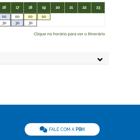
16
17
18
19
20
21
22
23
00
00
00
00
30
30
30
Clique no horário para ver o Itinerário
FALE COM A
PBH