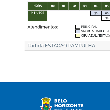
HORA
00
01
02
03
04
05
MINUTOS
30
00
30
Atendimentos:
PRINCIPAL
VIA RUA CARLOS 
CEU AZUL/ESTAC
Partida ESTACAO PAMPULHA