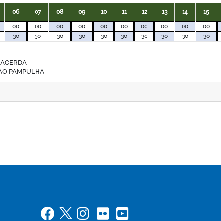
06
07
08
09
10
11
12
13
14
15
00
00
00
00
00
00
00
00
00
00
30
30
30
30
30
30
30
30
30
30
LACERDA
AO PAMPULHA