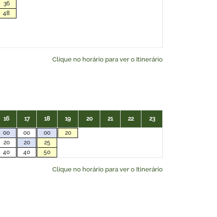
36
48
Clique no horário para ver o Itinerário
16
17
18
19
20
21
22
23
00
00
00
20
20
20
25
40
40
50
Clique no horário para ver o Itinerário