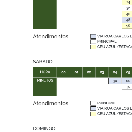
24
32
40
48
56
Atendimentos:
VIA RUA CARLOS 
PRINCIPAL
CEU AZUL/ESTAC
SABADO
HORA
00
01
02
03
04
05
MINUTOS
30
00
30
Atendimentos:
PRINCIPAL
VIA RUA CARLOS 
CEU AZUL/ESTAC
DOMINGO