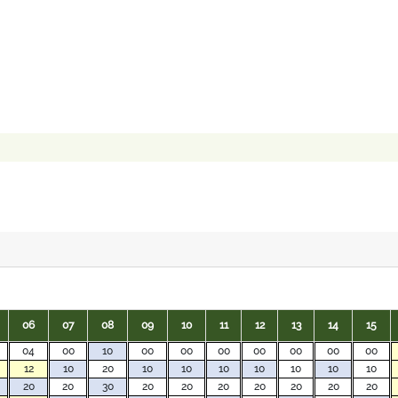
06
07
08
09
10
11
12
13
14
15
04
00
10
00
00
00
00
00
00
00
12
10
20
10
10
10
10
10
10
10
20
20
30
20
20
20
20
20
20
20