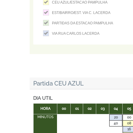
CEU AZUL/ESTACAO PAMPULHA
EST/BAIRRO/EST. VIA C. LACERDA
PARTIDAS DA ESTACAO PAMPULHA
VIA RUA CARLOS LACERDA
Partida CEU AZUL
DIA UTIL
HORA
00
01
02
03
04
05
MINUTOS
20
00
40
08
16