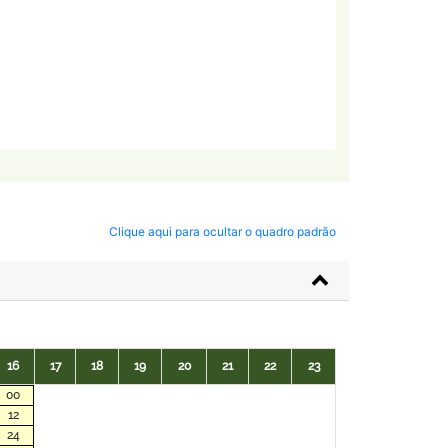
Clique aqui para ocultar o quadro padrão
16
17
18
19
20
21
22
23
00
12
24