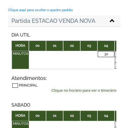
Clique aqui para ocultar o quadro padrão
Partida ESTACAO VENDA NOVA
DIA UTIL
HORA
00
01
02
03
04
05
MINUTOS
30
00
20
40
Atendimentos:
PRINCIPAL
Clique no horário para ver o Itinerário
SABADO
HORA
00
01
02
03
04
05
MINUTOS
00