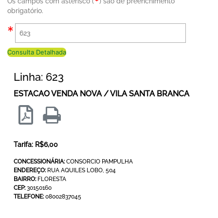
Os campos com asterisco (
) são de preenchimento
obrigatório.
Consulta Detalhada
Linha: 623
ESTACAO VENDA NOVA / VILA SANTA BRANCA
Tarifa: R$6,00
CONCESSIONÁRIA:
CONSORCIO PAMPULHA
ENDEREÇO:
RUA AQUILES LOBO, 504
BAIRRO:
FLORESTA
CEP:
30150160
TELEFONE:
08002837045