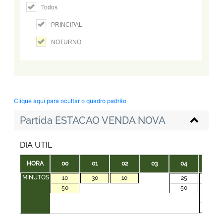
Todos
PRINCIPAL
NOTURNO
Clique aqui para ocultar o quadro padrão
Partida ESTACAO VENDA NOVA
DIA UTIL
HORA
00
01
02
03
04
05
MINUTOS
10
30
10
25
00
50
50
15
30
45