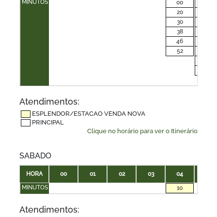
MINUTOS
00
00
20
08
30
16
38
24
46
32
52
40
48
56
Atendimentos:
ESPLENDOR/ESTACAO VENDA NOVA
PRINCIPAL
Clique no horário para ver o Itinerário
SABADO
HORA
00
01
02
03
04
05
MINUTOS
10
Atendimentos: