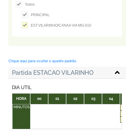
Todos
PRINCIPAL
EST.VILARINHO/CANAA VIA MG-010
Clique aqui para ocultar o quadro padrão
Partida ESTACAO VILARINHO
DIA UTIL
HORA
00
01
02
03
04
05
MINUTOS
10
30
50