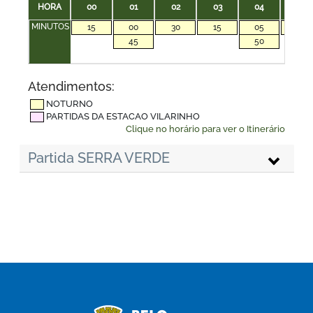
HORA
00
01
02
03
04
05
MINUTOS
15
00
30
15
05
35
45
50
Atendimentos:
NOTURNO
PARTIDAS DA ESTACAO VILARINHO
Clique no horário para ver o Itinerário
Partida SERRA VERDE