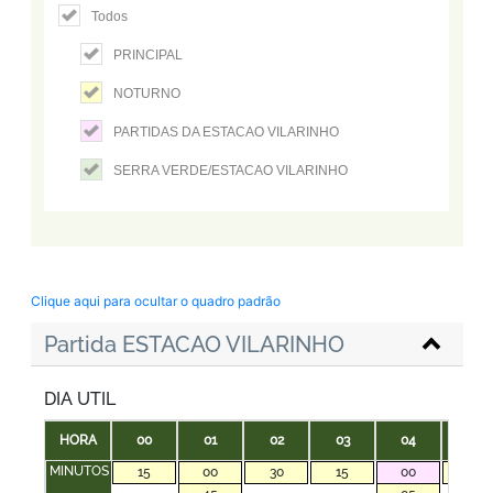
Todos
PRINCIPAL
NOTURNO
PARTIDAS DA ESTACAO VILARINHO
SERRA VERDE/ESTACAO VILARINHO
Clique aqui para ocultar o quadro padrão
Partida ESTACAO VILARINHO
DIA UTIL
HORA
00
01
02
03
04
05
MINUTOS
15
00
30
15
00
35