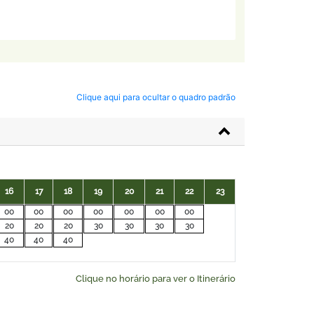
Clique aqui para ocultar o quadro padrão
16
17
18
19
20
21
22
23
00
00
00
00
00
00
00
20
20
20
30
30
30
30
40
40
40
Clique no horário para ver o Itinerário