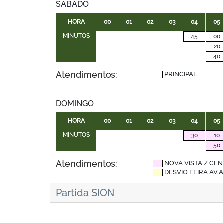
SABADO
HORA
00
01
02
03
04
05
MINUTOS
45
00
20
40
Atendimentos:
PRINCIPAL
DOMINGO
HORA
00
01
02
03
04
05
MINUTOS
30
10
50
Atendimentos:
NOVA VISTA / CE
DESVIO FEIRA AV
Partida SION