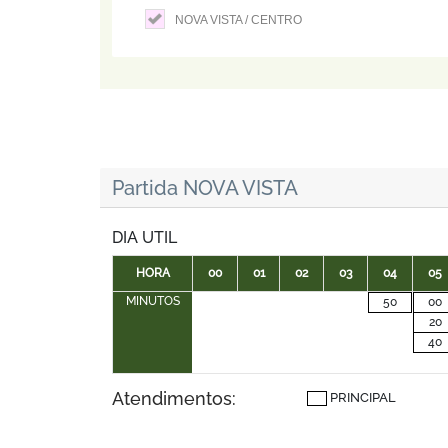
NOVA VISTA / CENTRO
Partida NOVA VISTA
DIA UTIL
HORA
00
01
02
03
04
05
MINUTOS
50
00
20
40
Atendimentos:
PRINCIPAL