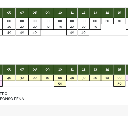
06
07
08
09
10
11
12
13
14
15
00
00
00
00
00
00
00
00
20
10
20
20
20
30
30
20
20
30
40
40
40
40
40
06
07
08
09
10
11
12
13
14
15
40
30
20
10
00
40
30
20
10
00
50
50
NTRO
.AFONSO PENA