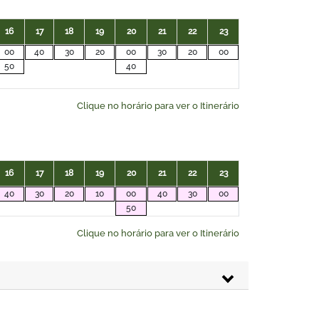
16
17
18
19
20
21
22
23
00
40
30
20
00
30
20
00
50
40
Clique no horário para ver o Itinerário
16
17
18
19
20
21
22
23
40
30
20
10
00
40
30
00
50
Clique no horário para ver o Itinerário