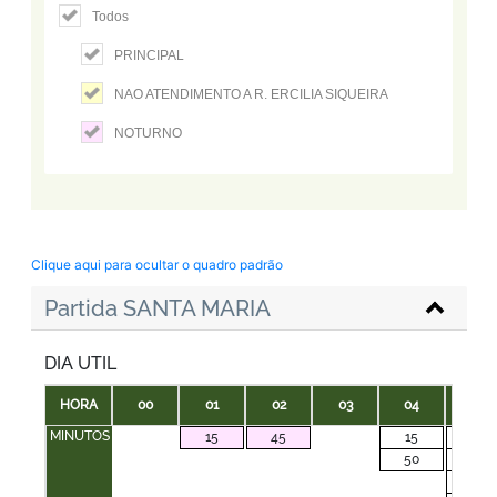
Todos
PRINCIPAL
NAO ATENDIMENTO A R. ERCILIA SIQUEIRA
NOTURNO
Clique aqui para ocultar o quadro padrão
Partida SANTA MARIA
DIA UTIL
HORA
00
01
02
03
04
05
MINUTOS
15
45
15
00
50
15
30