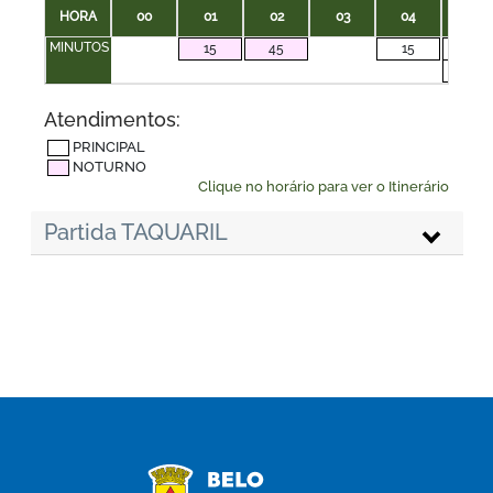
HORA
00
01
02
03
04
05
MINUTOS
15
45
15
00
30
Atendimentos:
PRINCIPAL
NOTURNO
Clique no horário para ver o Itinerário
Partida TAQUARIL