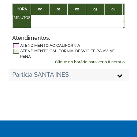
HORA
00
01
02
03
04
05
MINUTOS
00
45
Atendimentos:
ATENDIMENTO AO CALIFORNIA
ATENDIMENTO CALIFORNIA-DESVIO FEIRA AV. AF.
PENA
Clique no horário para ver o Itinerário
Partida SANTA INES